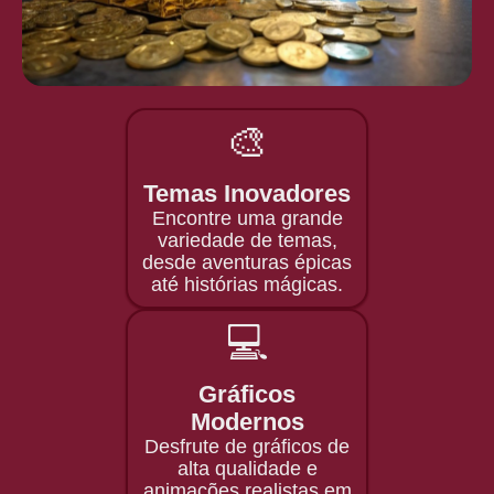
🎨
Temas Inovadores
Encontre uma grande
variedade de temas,
desde aventuras épicas
até histórias mágicas.
💻
Gráficos
Modernos
Desfrute de gráficos de
alta qualidade e
animações realistas em