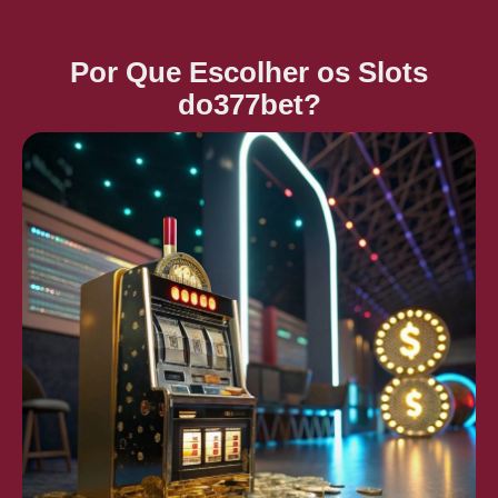
Por Que Escolher os Slots
do377bet?