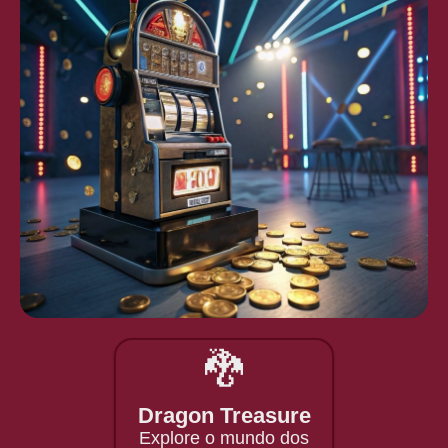
🐉
Dragon Treasure
Explore o mundo dos