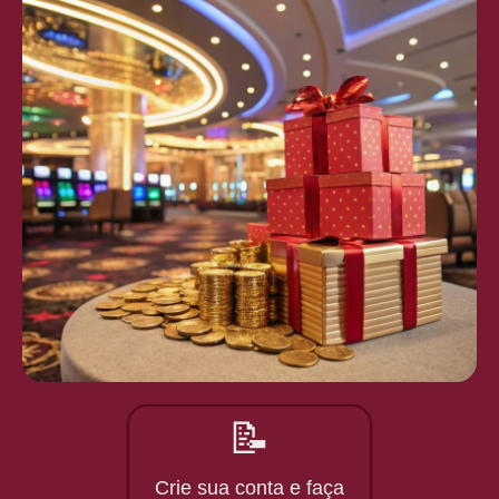
📝
Crie sua conta e faça