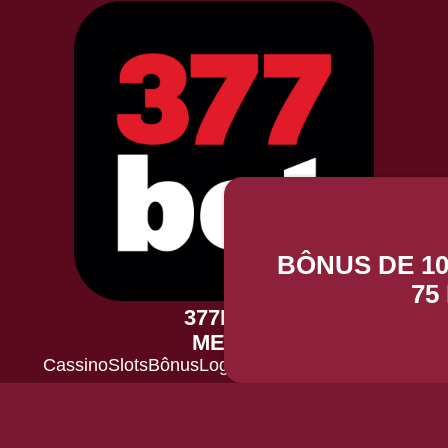
BÔNUS DE 100
75
377BET
MENU
Cassino
Slots
Bônus
Login
Aviator
Fortune Tiger