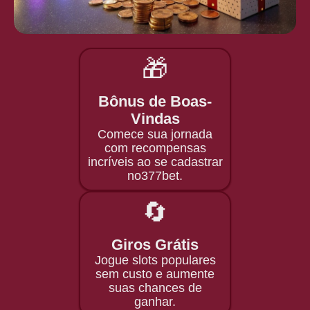
🎁
Bônus de Boas-
Vindas
Comece sua jornada
com recompensas
incríveis ao se cadastrar
no377bet.
🔄
Giros Grátis
Jogue slots populares
sem custo e aumente
suas chances de
ganhar.